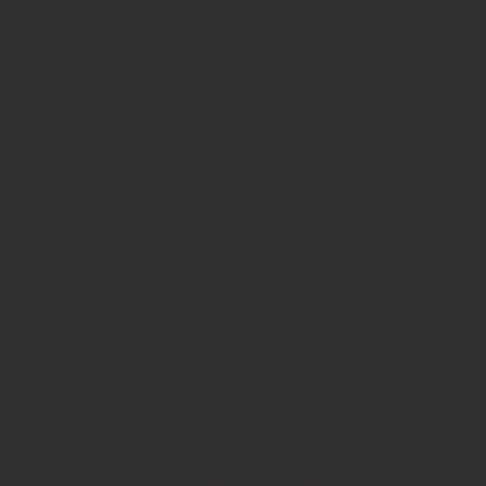
materiais.
Contacta-nos para saber mais!
__
Estúdio Boavida is a small screen printing studio, in
Lisbon, Portugal.
We print paper, fabric or other materials.
Contact us to know more!
Menu
Estúdio Boavida
Workshops
Contacto / Contact
Carrinho de Compras / Cart
Política de Privacidade / Privacy Policy
Olá! / Hello!