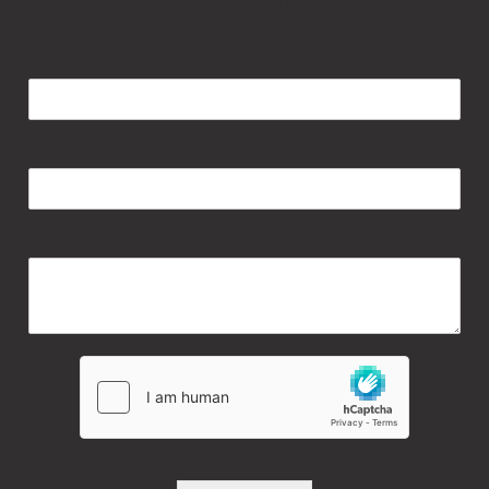
Nome / Name
*
Email
*
Mensagem / Message
*