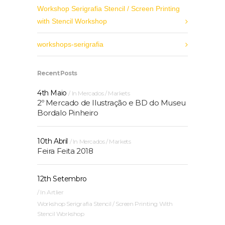
Workshop Serigrafia Stencil / Screen Printing
with Stencil Workshop
workshops-serigrafia
Recent Posts
4th Maio
In
Mercados / Markets
2º Mercado de Ilustração e BD do Museu
Bordalo Pinheiro
10th Abril
In
Mercados / Markets
Feira Feita 2018
12th Setembro
In
Artlier
Workshop Serigrafia Stencil / Screen Printing With
Stencil Workshop