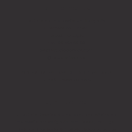
Estúdio Boavida
Estúdio de Impressão
em Serigrafia
Charneca do Lumiar,
Lisboa, Portugal.
+351 96 394 89 89
ola@estudioboavida.com
@EstúdioBoavida
____
Para visitas, por favor entra em contacto
To visit, please contact.
Quem Somos
O Estúdio Boavida é uma pequena oficina de
impressão em serigrafia, em Lisboa, Portugal.
Fazemos impressão em papel, tecido ou outros