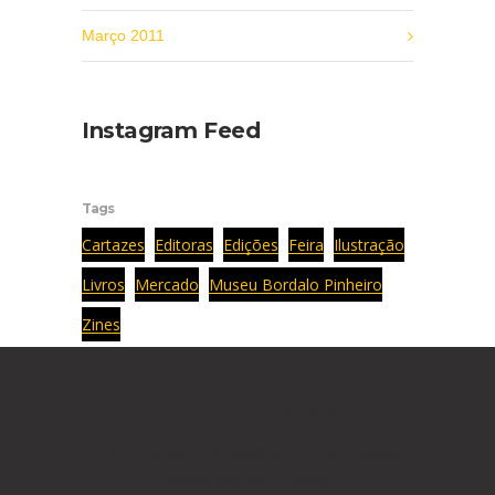
Março 2011
Instagram Feed
Tags
Cartazes
Editoras
Edições
Feira
Ilustração
Livros
Mercado
Museu Bordalo Pinheiro
Zines
Estúdio Boavida
Estúdio de Impressão
em Serigrafia
Charneca do Lumiar,