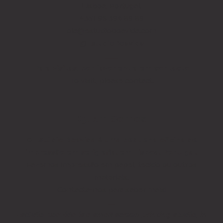
Lisboa, Portugal.
+351 96 394 89 89
ola@estudioboavida.com
@EstúdioBoavida
____
Para visitas, por favor entra em contacto
To visit, please contact.
Quem Somos
O Estúdio Boavida é uma pequena oficina de
impressão em serigrafia, em Lisboa, Portugal.
Fazemos impressão em papel, tecido ou outros
materiais.
Contacta-nos para saber mais!
__
Estúdio Boavida is a small screen printing studio, in