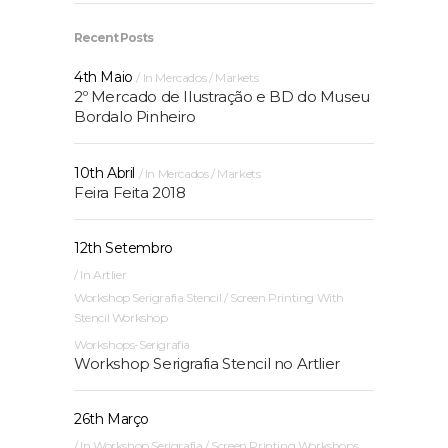
Recent Posts
4th Maio
In
Mercados / Markets
2º Mercado de Ilustração e BD do Museu
Bordalo Pinheiro
10th Abril
In
Mercados / Markets
Feira Feita 2018
12th Setembro
In
Artlier
Workshop Serigrafia Stencil / Screen Printing With
Stencil Workshop
Workshops-Serigrafia
Workshop Serigrafia Stencil no Artlier
26th Março
In
Workshop Serigrafia / Screen Printing Workshops