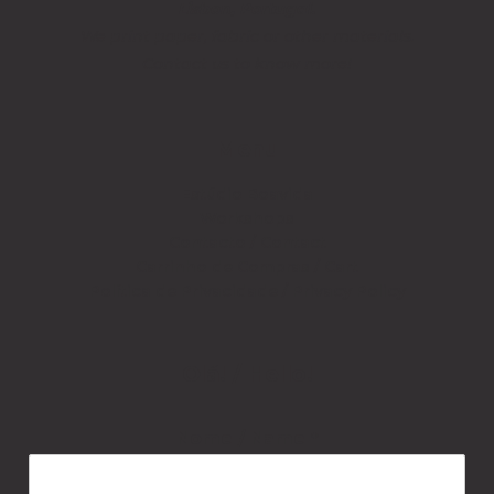
Lisbon, Portugal.
We print paper, fabric or other materials.
Contact us to know more!
Menu
Estúdio Boavida
Workshops
Contacto / Contact
Carrinho de Compras / Cart
Política de Privacidade / Privacy Policy
Olá! / Hello!
Nome / Name
*