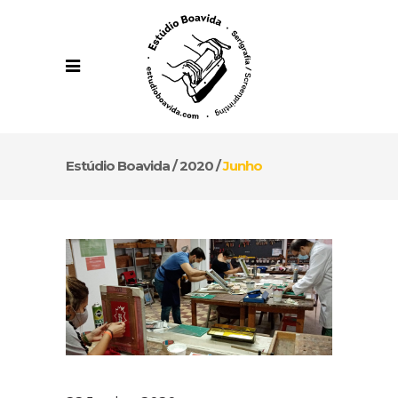
Estúdio Boavida
/
2020
/
Junho