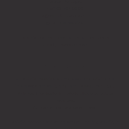
Lisboa, Portugal.
+351 96 394 89 89
ola@estudioboavida.com
@EstúdioBoavida
____
Para visitas, por favor entra em contacto
To visit, please contact.
Quem Somos
O Estúdio Boavida é uma pequena oficina de
impressão em serigrafia, em Lisboa, Portugal.
Fazemos impressão em papel, tecido ou outros
materiais.
Contacta-nos para saber mais!
__
Estúdio Boavida is a small screen printing studio, in