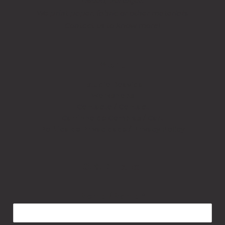
Lisbon, Portugal.
We print paper, fabric or other materials.
Contact us to know more!
Menu
Estúdio Boavida
Workshops
Contacto / Contact
Carrinho de Compras / Cart
Política de Privacidade / Privacy Policy
Olá! / Hello!
Nome / Name
*