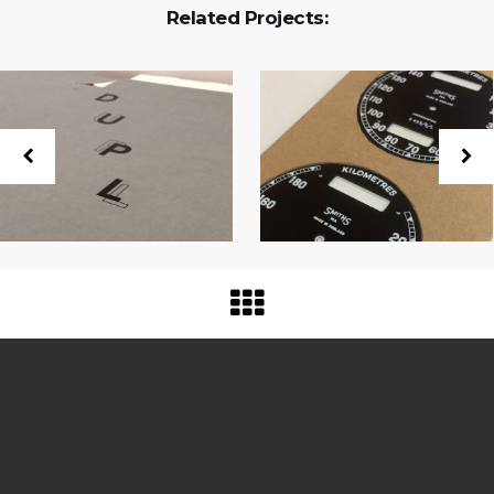
Related Projects:
Estúdio Boavida
Estúdio de Impressão
em Serigrafia
Charneca do Lumiar,