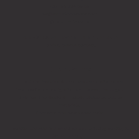
+351 96 394 89 89
ola@estudioboavida.com
@EstúdioBoavida
____
Para visitas, por favor entra em contacto
To visit, please contact.
Quem Somos
O Estúdio Boavida é uma pequena oficina de
impressão em serigrafia, em Lisboa, Portugal.
Fazemos impressão em papel, tecido ou outros
materiais.
Contacta-nos para saber mais!
__
Estúdio Boavida is a small screen printing studio, in
Lisbon, Portugal.