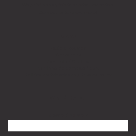
We print paper, fabric or other materials.
Contact us to know more!
Menu
Estúdio Boavida
Workshops
Contacto / Contact
Carrinho de Compras / Cart
Política de Privacidade / Privacy Policy
Olá! / Hello!
Nome / Name
*