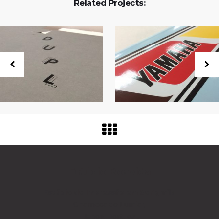
Related Projects:
Estúdio Boavida
Estúdio de Impressão
em Serigrafia
Charneca do Lumiar,
Lisboa, Portugal.