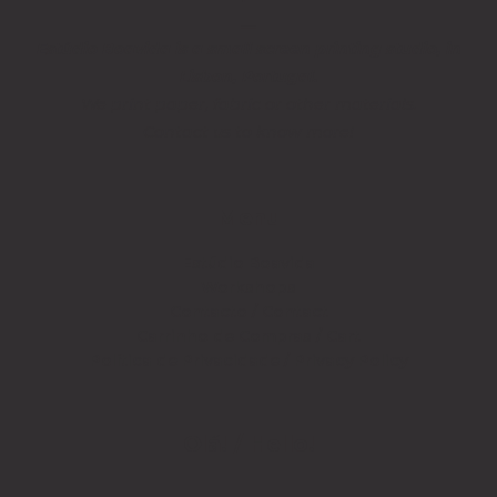
__
Estúdio Boavida is a small screen printing studio, in
Lisbon, Portugal.
We print paper, fabric or other materials.
Contact us to know more!
Menu
Estúdio Boavida
Workshops
Contacto / Contact
Carrinho de Compras / Cart
Política de Privacidade / Privacy Policy
Olá! / Hello!