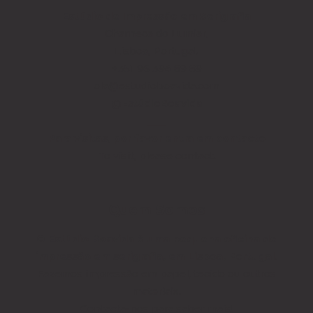
Estúdio de Impressão
em Serigrafia
Charneca do Lumiar,
Lisboa, Portugal.
+351 96 394 89 89
ola@estudioboavida.com
@EstúdioBoavida
____
Para visitas, por favor entra em contacto
To visit, please contact.
Quem Somos
O Estúdio Boavida é uma pequena oficina de
impressão em serigrafia, em Lisboa, Portugal.
Fazemos impressão em papel, tecido ou outros
materiais.
Contacta-nos para saber mais!