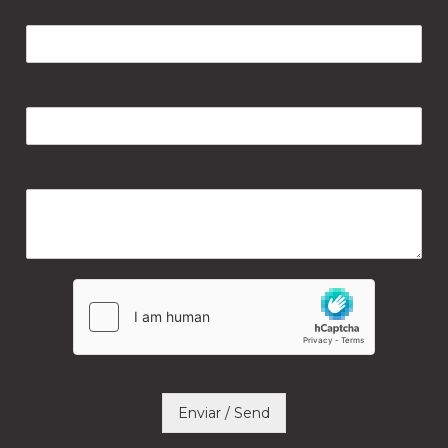
Nome / Name
*
Email
*
Mensagem / Message
*
Enviar / Send