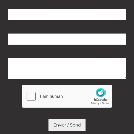
Nome / Name
*
Email
*
Mensagem / Message
*
Enviar / Send