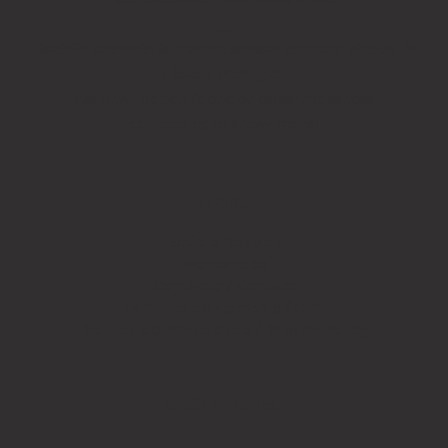
__
Estúdio Boavida is a small screen printing studio, in
Lisbon, Portugal.
We print paper, fabric or other materials.
Contact us to know more!
Menu
Estúdio Boavida
Workshops
Contacto / Contact
Carrinho de Compras / Cart
Política de Privacidade / Privacy Policy
Olá! / Hello!