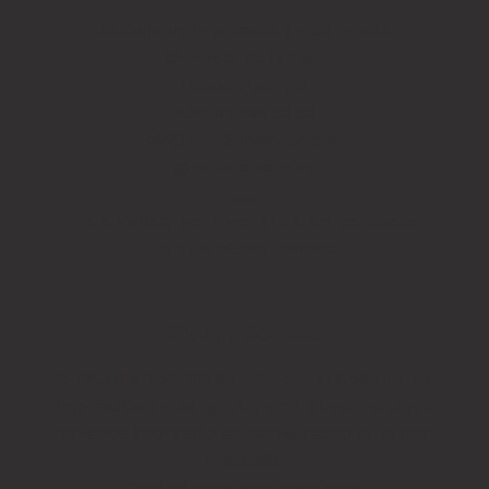
Estúdio de Impressão
em Serigrafia
Charneca do Lumiar,
Lisboa, Portugal.
+351 96 394 89 89
ola@estudioboavida.com
@EstúdioBoavida
____
Para visitas, por favor entra em contacto
To visit, please contact.
Quem Somos
O Estúdio Boavida é uma pequena oficina de
impressão em serigrafia, em Lisboa, Portugal.
Fazemos impressão em papel, tecido ou outros
materiais.
Contacta-nos para saber mais!