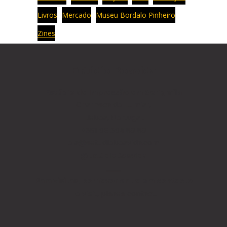
Livros
Mercado
Museu Bordalo Pinheiro
Zines
Estúdio Boavida
Estúdio de Impressão
em Serigrafia
Charneca do Lumiar,
Lisboa, Portugal.
+351 96 394 89 89
ola@estudioboavida.com
@EstúdioBoavida
____
Para visitas, por favor entra em contacto
To visit, please contact.