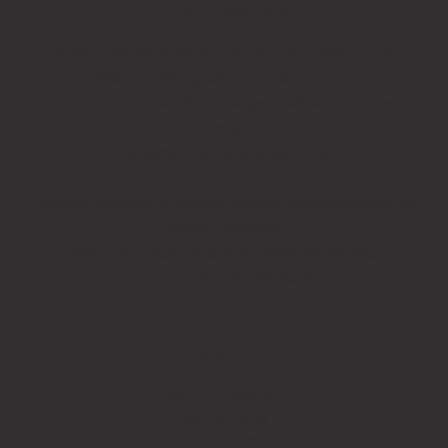
Quem Somos
O Estúdio Boavida é uma pequena oficina de
impressão em serigrafia, em Lisboa, Portugal.
Fazemos impressão em papel, tecido ou outros
materiais.
Contacta-nos para saber mais!
__
Estúdio Boavida is a small screen printing studio, in
Lisbon, Portugal.
We print paper, fabric or other materials.
Contact us to know more!
Menu
Estúdio Boavida
Workshops
Contacto / Contact