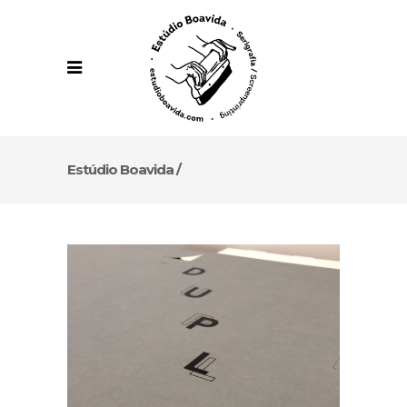
Estúdio Boavida
/