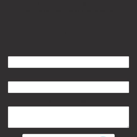
Carrinho de Compras / Cart
Política de Privacidade / Privacy Policy
Olá! / Hello!
Nome / Name
*
Email
*
Mensagem / Message
*