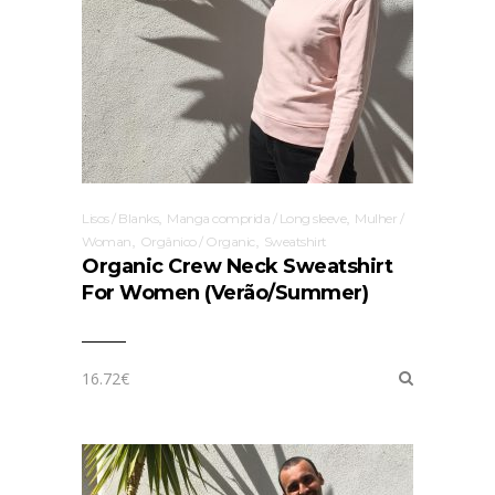
,
,
Lisos / Blanks
Manga comprida / Long sleeve
Mulher /
,
,
Woman
Orgânico / Organic
Sweatshirt
Organic Crew Neck Sweatshirt
For Women (Verão/Summer)
16.72
€