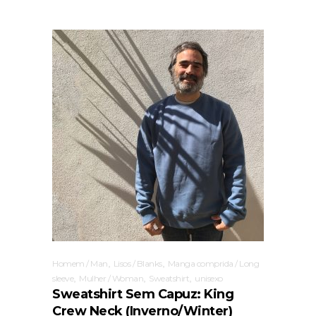
,
,
Homem / Man
Lisos / Blanks
Manga comprida / Long
,
,
,
sleeve
Mulher / Woman
Sweatshirt
unisexo
Sweatshirt Sem Capuz: King
Crew Neck (Inverno/Winter)