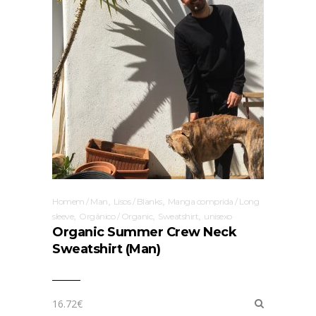
,
,
Homem / Man
Lisos / Blanks
Manga comprida / Long
,
,
,
sleeve
Orgânico / Organic
Sweatshirt
unisexo
Organic Summer Crew Neck
Sweatshirt (Man)
16.72
€