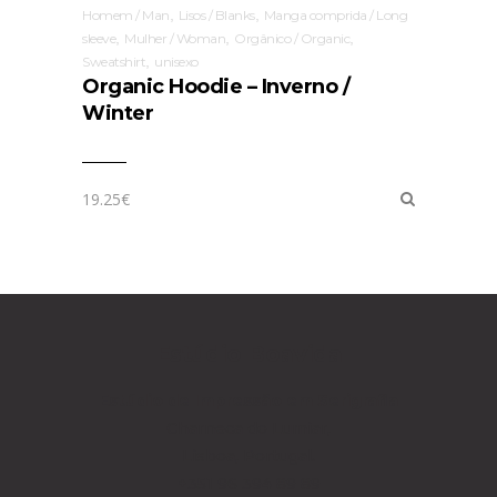
,
,
Homem / Man
Lisos / Blanks
Manga comprida / Long
,
,
,
sleeve
Mulher / Woman
Orgânico / Organic
,
Sweatshirt
unisexo
Organic Hoodie – Inverno /
Winter
19.25
€
Estúdio Boavida
Estúdio de Impressão
em Serigrafia
Charneca do Lumiar,
Lisboa, Portugal.
+351 96 394 89 89