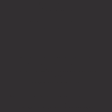
ola@estudioboavida.com
@EstúdioBoavida
____
Para visitas, por favor entra em contacto
To visit, please contact.
Quem Somos
O Estúdio Boavida é uma pequena oficina de
impressão em serigrafia, em Lisboa, Portugal.
Fazemos impressão em papel, tecido ou outros
materiais.
Contacta-nos para saber mais!
__
Estúdio Boavida is a small screen printing studio, in
Lisbon, Portugal.
We print paper, fabric or other materials.