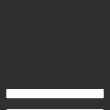
Contact us to know more!
Menu
Estúdio Boavida
Workshops
Contacto / Contact
Carrinho de Compras / Cart
Política de Privacidade / Privacy Policy
Olá! / Hello!
Nome / Name
*
Email
*