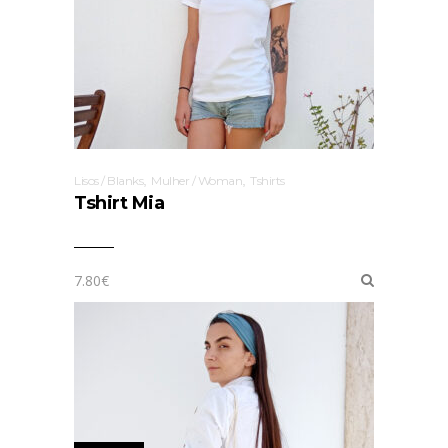
,
,
Lisos / Blanks
Mulher / Woman
Tshirts
Tshirt Mia
7.80
€