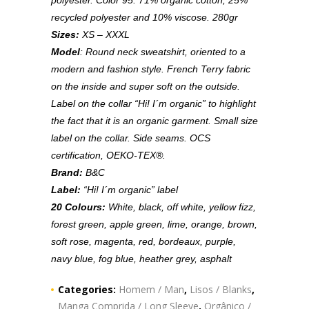
recycled polyester and 10% viscose. 280gr
Sizes:
XS – XXXL
Model
:
Round neck sweatshirt, oriented to a
modern and fashion style. French Terry fabric
on the inside and super soft on the outside.
Label on the collar “Hi! I´m organic” to highlight
the fact that it is an organic garment. Small size
label on the collar. Side seams. OCS
certification, OEKO-TEX®.
Brand:
B&C
Label:
“Hi! I´m organic” label
20 Colours:
White, black, off white, yellow fizz,
forest green, apple green, lime, orange, brown,
soft rose, magenta, red, bordeaux, purple,
navy blue, fog blue, heather grey, asphalt
Categories:
Homem / Man
,
Lisos / Blanks
,
Manga Comprida / Long Sleeve
,
Orgânico /