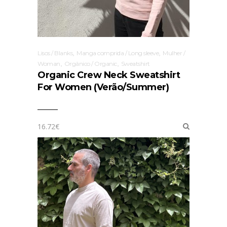
,
,
Lisos / Blanks
Manga comprida / Long sleeve
Mulher /
,
,
Woman
Orgânico / Organic
Sweatshirt
Organic Crew Neck Sweatshirt
For Women (Verão/Summer)
16.72
€