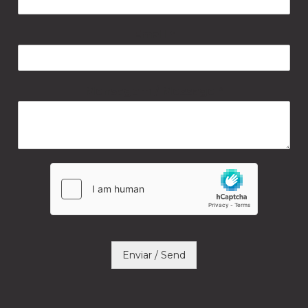
Email
*
Mensagem / Message
*
Enviar / Send