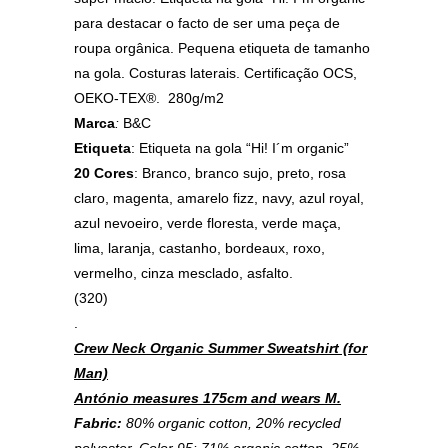
para destacar o facto de ser uma peça de
roupa orgânica. Pequena etiqueta de tamanho
na gola. Costuras laterais. Certificação OCS,
OEKO-TEX®. 280g/m2
Marca
:
B&C
Etiqueta
: Etiqueta na gola “Hi! I´m organic”
20 Cores
: Branco, branco sujo,
preto, rosa
claro, magenta, amarelo fizz, navy, azul royal,
azul nevoeiro, verde floresta, verde maça,
lima, laranja, castanho, bordeaux, roxo,
vermelho, cinza mesclado, asfalto.
(320)
.
Crew Neck Organic Summer Sweatshirt (for
Man)
António measures 175cm and wears M.
Fabric:
80% organic cotton, 20% recycled
polyester. Color 95: 71% organic cotton, 25%