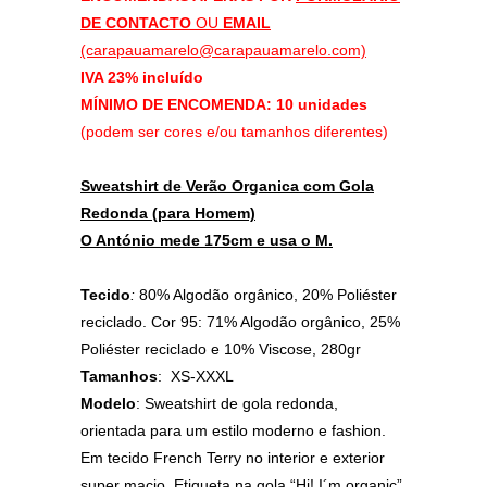
DE CONTACTO
OU
EMAIL
(carapauamarelo@carapauamarelo.com)
IVA 23% incluído
MÍNIMO DE ENCOMENDA: 10 unidades
(podem ser cores e/ou tamanhos diferentes)
Sweatshirt de Verão Organica com Gola
Redonda (para Homem)
O António mede 175cm e usa o M.
Tecido
:
80% Algodão orgânico, 20% Poliéster
reciclado. Cor 95: 71% Algodão orgânico, 25%
Poliéster reciclado e 10% Viscose, 280gr
Tamanhos
: XS-XXXL
Modelo
: Sweatshirt de gola redonda,
orientada para um estilo moderno e fashion.
Em tecido French Terry no interior e exterior
super macio. Etiqueta na gola “Hi! I´m organic”