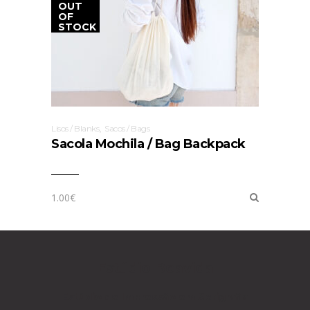
OUT
OF
STOCK
,
Lisos / Blanks
Sacos / Bags
Sacola Mochila / Bag Backpack
1.00
€
Estúdio Boavida
Estúdio de Impressão
em Serigrafia