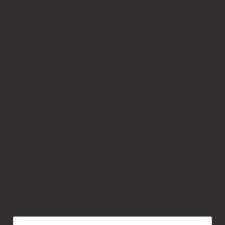
Estúdio Boavida is a small screen printing studio, in
Lisbon, Portugal.
We print paper, fabric or other materials.
Contact us to know more!
Menu
Estúdio Boavida
Workshops
Contacto / Contact
Carrinho de Compras / Cart
Política de Privacidade / Privacy Policy
Olá! / Hello!
Nome / Name
*