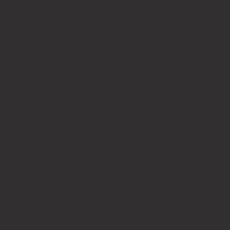
Charneca do Lumiar,
Lisboa, Portugal.
+351 96 394 89 89
ola@estudioboavida.com
@EstúdioBoavida
____
Para visitas, por favor entra em contacto
To visit, please contact.
Quem Somos
O Estúdio Boavida é uma pequena oficina de
impressão em serigrafia, em Lisboa, Portugal.
Fazemos impressão em papel, tecido ou outros
materiais.
Contacta-nos para saber mais!
__