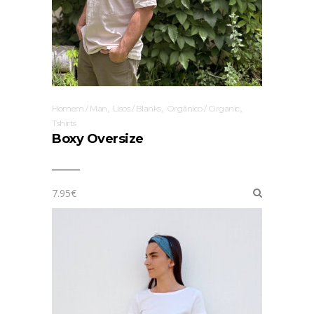
,
,
,
Homem / Man
Lisos / Blanks
Orgânico / Organic
Tshirts
Boxy Oversize
7.95
€