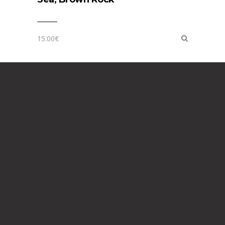
15.00
€
Estúdio Boavida
Estúdio de Impressão
em Serigrafia
Charneca do Lumiar,
Lisboa, Portugal.
+351 96 394 89 89
ola@estudioboavida.com
@EstúdioBoavida
____
Para visitas, por favor entra em contacto
To visit, please contact.