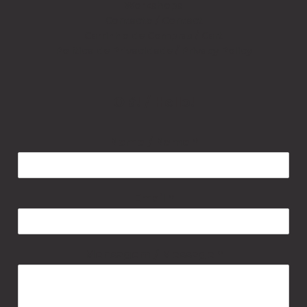
Workshops
Contacto / Contact
Carrinho de Compras / Cart
Política de Privacidade / Privacy Policy
Olá! / Hello!
Nome / Name
*
Email
*
Mensagem / Message
*