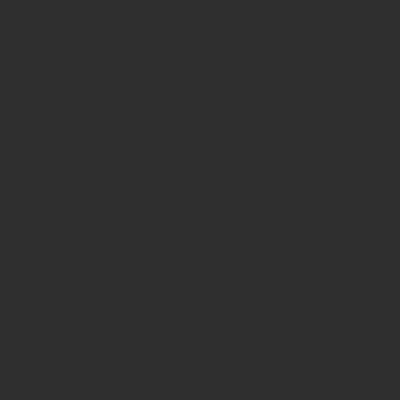
Quem Somos
O Estúdio Boavida é uma pequena oficina de
impressão em serigrafia, em Lisboa, Portugal.
Fazemos impressão em papel, tecido ou outros
materiais.
Contacta-nos para saber mais!
__
Estúdio Boavida is a small screen printing studio, in
Lisbon, Portugal.
We print paper, fabric or other materials.
Contact us to know more!
Menu
Estúdio Boavida