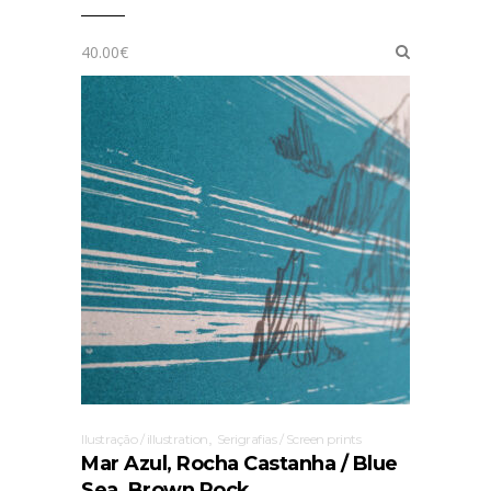
40.00
€
,
Ilustração / illustration
Serigrafias / Screen prints
Mar Azul, Rocha Castanha / Blue
Sea, Brown Rock