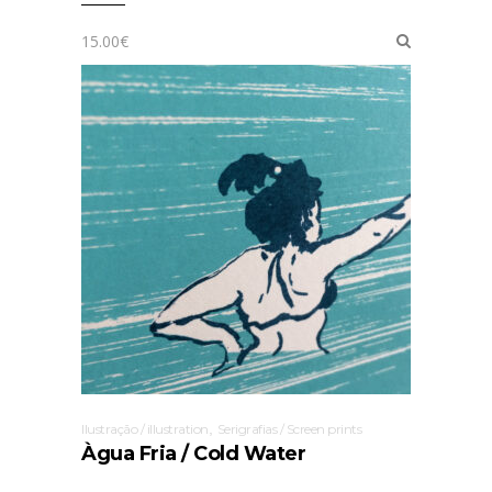
15.00
€
,
Ilustração / illustration
Serigrafias / Screen prints
Àgua Fria / Cold Water