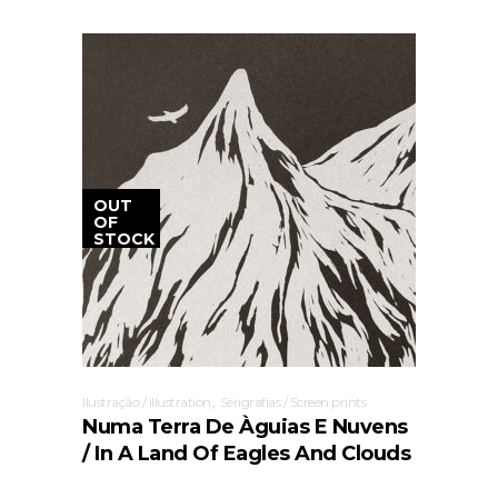
OUT
OF
STOCK
,
Ilustração / illustration
Serigrafias / Screen prints
Numa Terra De Àguias E Nuvens
/ In A Land Of Eagles And Clouds