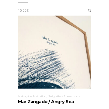
15.00
€
,
Ilustração / illustration
Serigrafias / Screen prints
Mar Zangado / Angry Sea